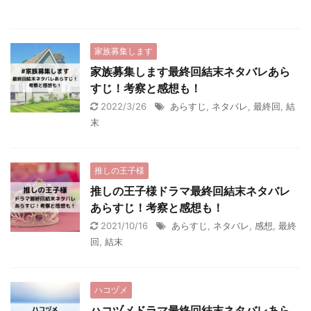
家族募集します
家族募集します最終回結末ネタバレあら
すじ！考察と感想も！
2022/3/26
あらすじ
,
ネタバレ
,
最終回
,
結
末
推しの王子様
推しの王子様ドラマ最終回結末ネタバレ
あらすじ！考察と感想も！
2021/10/16
あらすじ
,
ネタバレ
,
感想
,
最終
回
,
結末
ハコヅメ
ハコヅメドラマ最終回結末ネタバレあら