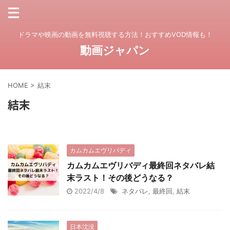
ドラマや映画の動画を無料視聴する方法！おすすめVOD情報も！
動画ジャパン
HOME
>
結末
結末
カムカムエヴリバディ
カムカムエヴリバディ最終回ネタバレ結
末ラスト！その後どうなる？
2022/4/8
ネタバレ
,
最終回
,
結末
日本沈没