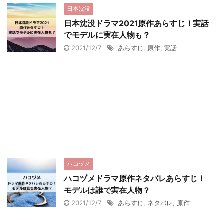
日本沈没
日本沈没ドラマ2021原作あらすじ！実話
でモデルに実在人物も？
2021/12/7
あらすじ
,
原作
,
実話
ハコヅメ
ハコヅメドラマ原作ネタバレあらすじ！
モデルは誰で実在人物？
2021/12/7
あらすじ
,
ネタバレ
,
原作