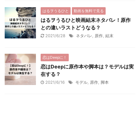
はるヲうるひと
動画を無料で見る
はるヲうるひと映画結末ネタバレ！原作
との違いラストどうなる？
2021/6/28
ネタバレ
,
原作
,
結末
恋はDeepに！
恋はDeepに原作本や脚本は？モデルは実
在する？
2021/6/16
モデル
,
原作
,
脚本