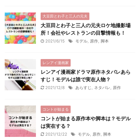
大豆田とわ子と三人の元夫
大豆田とわ子と三人の元夫ロケ地撮影場
所！会社やレストランの目撃情報も！
2021/6/15
モデル
,
原作
,
脚本
レンアイ漫画家
レンアイ漫画家ドラマ原作ネタバレあら
すじ！モデルは誰で実在人物？
2021/12/8
あらすじ
,
ネタバレ
,
原作
コントが始まる
コントが始まる原作本や脚本は？モデル
は実在する？
2021/12/22
モデル
,
原作
,
脚本