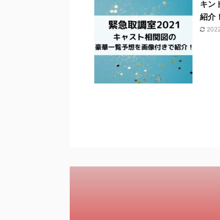
キン
紹介
202