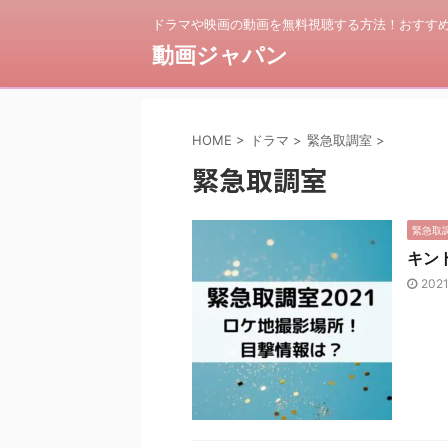
ドラマや映画の動画を無料視聴する方法！おすすめ
動画ジャパン
HOME
>
ドラマ
>
緊急取調室
>
緊急取調室
緊急取
キン
202