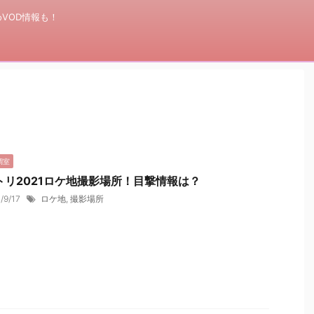
VOD情報も！
調室
トリ2021ロケ地撮影場所！目撃情報は？
1/9/17
ロケ地
,
撮影場所