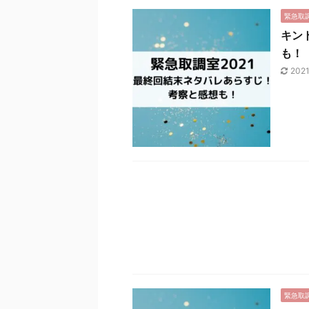
緊急取
キン
も！
202
緊急取