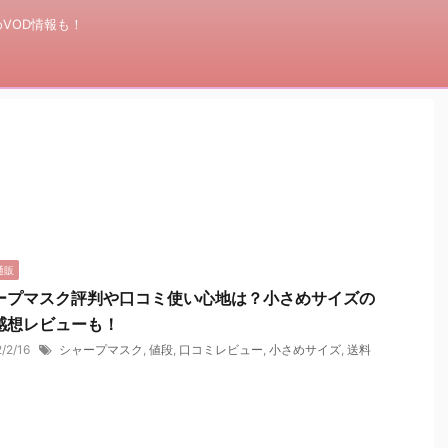
VOD情報も！
通販
ープマスク評判や口コミ使い心地は？小さめサイズの
感想レビューも！
2/2/16
シャープマスク
,
値段
,
口コミレビュー
,
小さめサイズ
,
送料