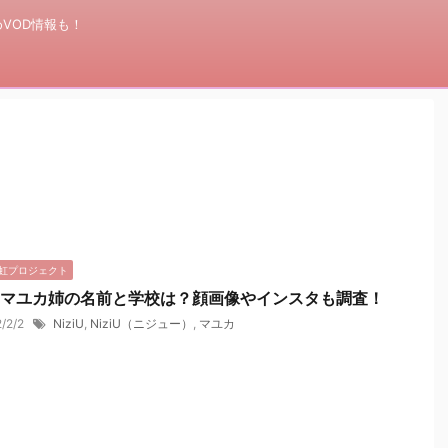
VOD情報も！
U★虹プロジェクト
ziUマユカ姉の名前と学校は？顔画像やインスタも調査！
2/2/2
NiziU
,
NiziU（ニジュー）
,
マユカ